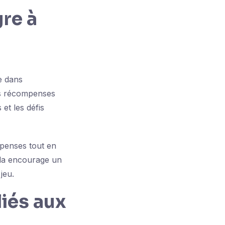
re à
e dans
urs récompenses
et les défis
mpenses tout en
Cela encourage un
jeu.
liés aux