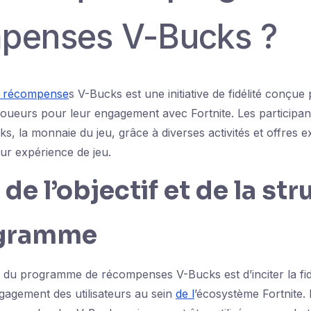
penses V-Bucks ?
 récompense
s V-Bucks est une initiative de fidélité conçue
oueurs pour leur engagement avec Fortnite. Les participa
, la monnaie du jeu, grâce à diverses activités et offres e
eur expérience de jeu.
de l’objectif et de la str
ogramme
al du programme de récompenses V-Bucks est d’inciter la fid
ngagement des utilisateurs au sein
de l
’écosystème Fortnite. 