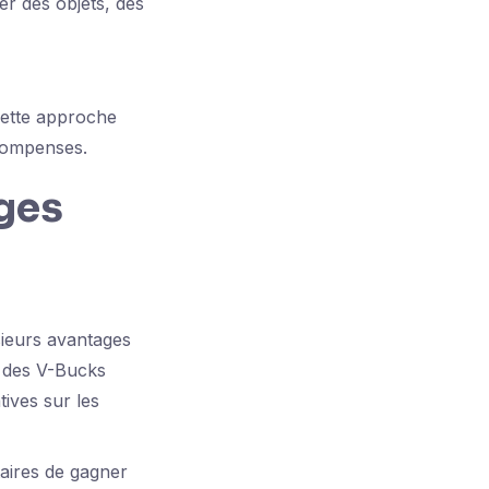
r des objets, des
 Cette approche
écompenses.
ages
ieurs avantages
er des V-Bucks
ives sur les
taires de gagner