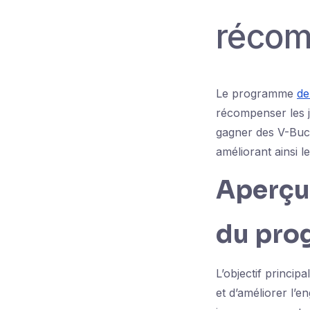
récom
Le programme
de
récompenser les j
gagner des V-Bucks
améliorant ainsi l
Aperçu 
du pr
L’objectif princip
et d’améliorer l’e