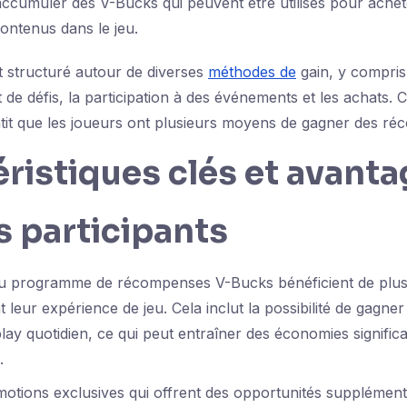
ccumuler des V-Bucks qui peuvent être utilisés pour achete
contenus dans le jeu.
 structuré autour de diverses
méthodes de
gain, y compris
 de défis, la participation à des événements et les achats.
ntit que les joueurs ont plusieurs moyens de gagner des r
ristiques clés et avant
s participants
 au programme de récompenses V-Bucks bénéficient de plus
t leur expérience de jeu. Cela inclut la possibilité de gagn
ay quotidien, ce qui peut entraîner des économies significat
.
motions exclusives qui offrent des opportunités supplémen