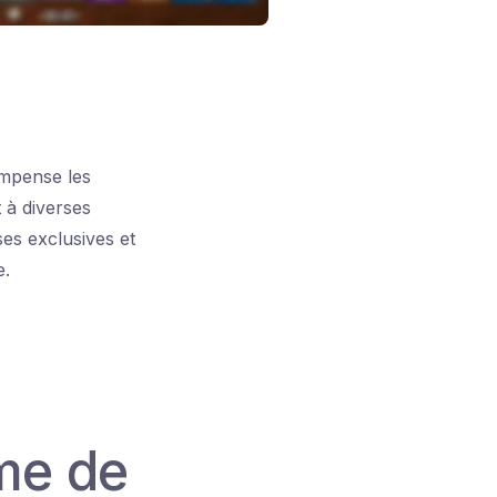
ompense les
 à diverses
es exclusives et
e.
me de