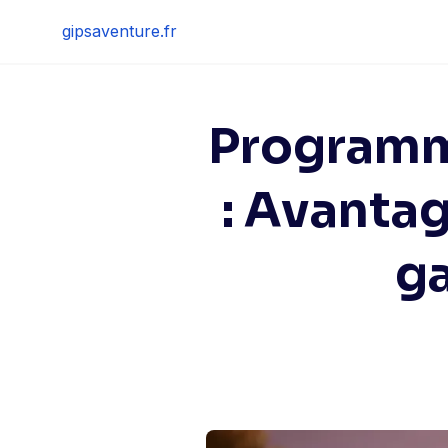
Skip
gipsaventure.fr
to
content
Programm
: Avantag
ga