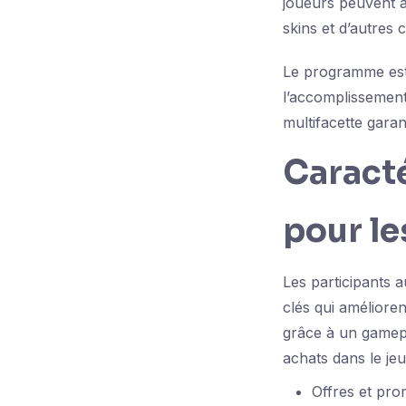
joueurs peuvent a
skins et d’autres 
Le programme est
l’accomplissement
multifacette gara
Caracté
pour le
Les participants
clés qui amélioren
grâce à un gamepl
achats dans le jeu
Offres et pro