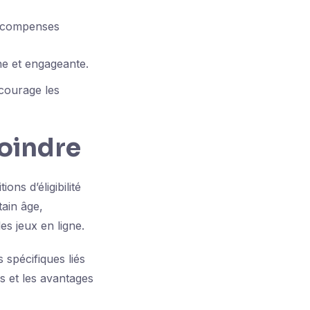
récompenses
he et engageante.
courage les
joindre
ns d’éligibilité
tain âge,
s jeux en ligne.
 spécifiques liés
s et les avantages