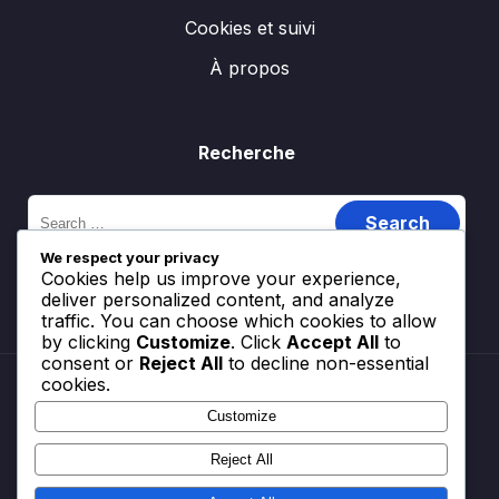
Cookies et suivi
À propos
Recherche
Search
for:
We respect your privacy
Cookies help us improve your experience,
deliver personalized content, and analyze
traffic. You can choose which cookies to allow
by clicking
Customize
. Click
Accept All
to
consent or
Reject All
to decline non-essential
cookies.
Customize
Contact
Termes et conditions
Reject All
Votre vie privée
Cookies et suivi