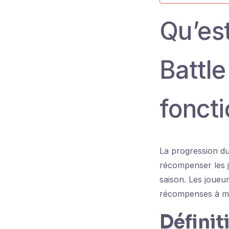
Qu’es
Battl
foncti
La progression du
récompenser les j
saison. Les joueu
récompenses à mes
Définit