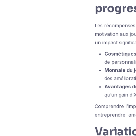
progre
Les récompenses j
motivation aux jo
un impact signific
Cosmétiques
de personnali
Monnaie du j
des améliorat
Avantages d
qu’un gain d’
Comprendre l’impa
entreprendre, amél
Variati