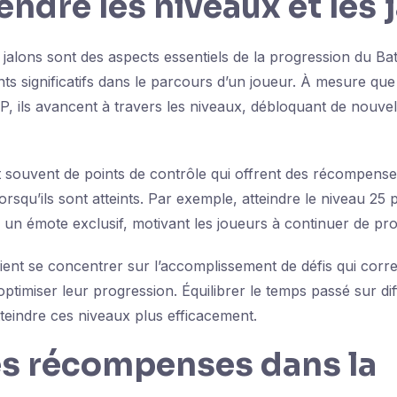
dre les niveaux et les 
 jalons sont des aspects essentiels de la progression du Bat
ts significatifs dans le parcours d’un joueur. À mesure que
, ils avancent à travers les niveaux, débloquant de nouv
t souvent de points de contrôle qui offrent des récompens
rsqu’ils sont atteints. Par exemple, atteindre le niveau 25 
 un émote exclusif, motivant les joueurs à continuer de pro
ient se concentrer sur l’accomplissement de défis qui corr
optimiser leur progression. Équilibrer le temps passé sur d
tteindre ces niveaux plus efficacement.
es récompenses dans la