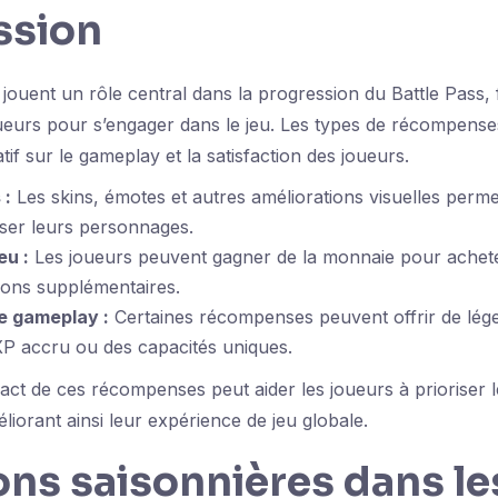
ssion
ouent un rôle central dans la progression du Battle Pass,
ueurs pour s’engager dans le jeu. Les types de récompense
atif sur le gameplay et la satisfaction des joueurs.
 :
Les skins, émotes et autres améliorations visuelles perm
ser leurs personnages.
eu :
Les joueurs peuvent gagner de la monnaie pour achete
ions supplémentaires.
e gameplay :
Certaines récompenses peuvent offrir de lége
XP accru ou des capacités uniques.
ct de ces récompenses peut aider les joueurs à prioriser le
iorant ainsi leur expérience de jeu globale.
ons saisonnières dans le