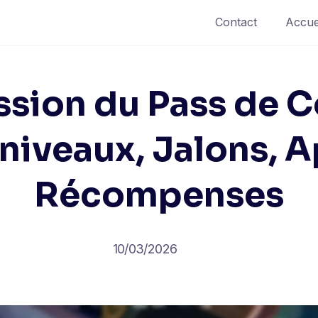
Contact
Accue
ssion du Pass de C
 niveaux, Jalons, 
Récompenses
10/03/2026