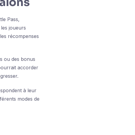
jalons
tle Pass,
 les joueurs
elles récompenses
es ou des bonus
pourrait accorder
gresser.
espondent à leur
ifférents modes de