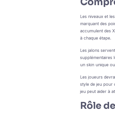
Compren
Les niveaux et les
marquant des poin
accumulent des XP
à chaque étape.
Les jalons serven
supplémentaires lo
un skin unique ou
Les joueurs devra
style de jeu pour 
jeu peut aider à a
Rôle d