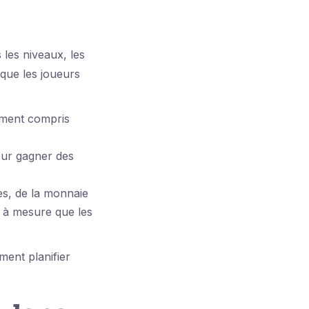
 les niveaux, les
 que les joueurs
ement compris
our gagner des
s, de la monnaie
 à mesure que les
ment planifier