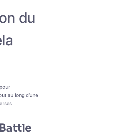
ion du
la
 pour
out au long d’une
verses
Battle