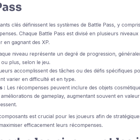
Pass
nts clés définissent les systèmes de Battle Pass, y compris
mpenses. Chaque Battle Pass est divisé en plusieurs niveaux
r en gagnant des XP.
que niveau représente un degré de progression, général
 ou plus, selon le jeu.
ueurs accomplissent des tâches ou des défis spécifiques p
t varier en difficulté et en type.
 :
Les récompenses peuvent inclure des objets cosmétique
 améliorations de gameplay, augmentant souvent en valeur
essent.
mposants est crucial pour les joueurs afin de stratégique
 maximiser efficacement leurs récompenses.