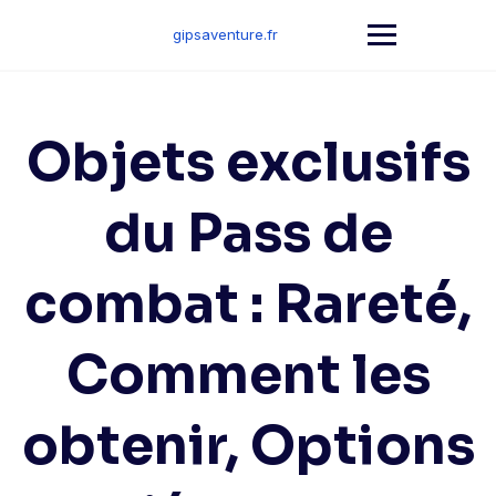
Skip
to
gipsaventure.fr
content
Objets exclusifs
du Pass de
combat : Rareté,
Comment les
obtenir, Options